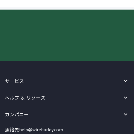
今すぐWireBarleyをご利用下さい!
サービス
ヘルプ ＆ リソース
カンパニー
連絡先
help@wirebarley.com