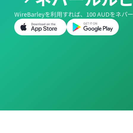
WireBarleyを利用すれば、100 AUD