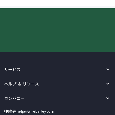
今すぐWireBarleyをご利用下さい!
サービス
ヘルプ ＆ リソース
カンパニー
連絡先
help@wirebarley.com