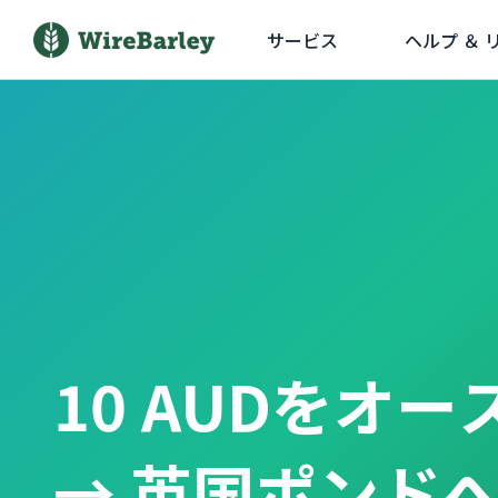
サービス
ヘルプ ＆ 
10 AUDをオ
→ 英国ポンド