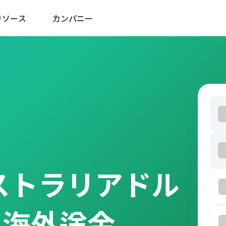
リソース
カンパニー
ーストラリアドル
へ海外送金