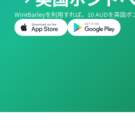
WireBarleyを利用すれば、10 AUDを