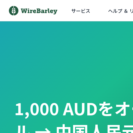
サービス
ヘルプ ＆ 
1,000 AUD
ル → 中国人民