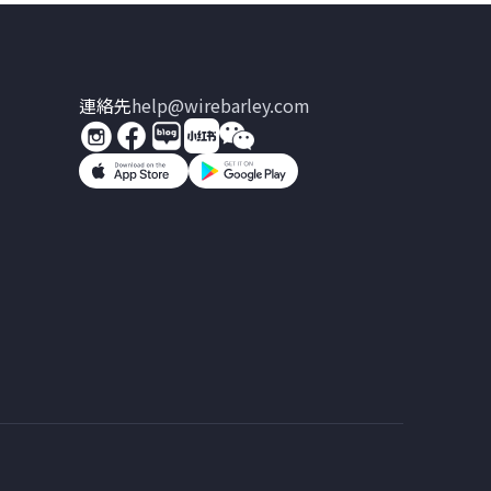
連絡先
help@wirebarley.com