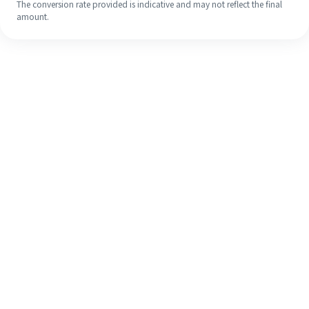
The conversion rate provided is indicative and may not reflect the final
amount.
Meskipun ini baru pertama kalinya,
selesaikan pengiriman uang ke luar
negeri dengan mudah dalam 4
langkah sederhana.