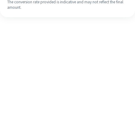
The conversion rate provided is indicative and may not reflect the final
amount.
Meskipun ini baru pertama kalinya,
selesaikan pengiriman uang ke luar
negeri dengan mudah dalam 4
langkah sederhana.