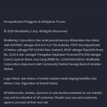
Kesepakatan Pengguna & Kebijakan Privasi
© 2026 WireBarley Corp. All Rights Reserved.
WireBarley Corporation dan anak perusahaannya dilisensikan dan diatur
oleh AUSTRAC sebagai ACN 615 413 799 Australia, FSPR dan Department
of Interior sebagai FSP 618389 New Zealand, MOSF sebagai Republik Korea
No. 2018-8 dan Jaringan Penegakan Kejahatan Finansial (FinCEN) sebagai
Lisensi Layanan Bisnis Jasa Uang (MSB) No. 31000280338659. WireBarley
Corporation disponsori oleh Community Federal Savings Bank di Amerika
Serikat.
Logo Interac dan Interac e-Transfer adalah merek dagang terdaftar dari
Interac Corp. Digunakan di bawah lisensi.
All testimonials, reviews, opinions or case studies presented on our website
may not be indicative of all customers. Results may vary and customers
agree to proceed at their own risk.