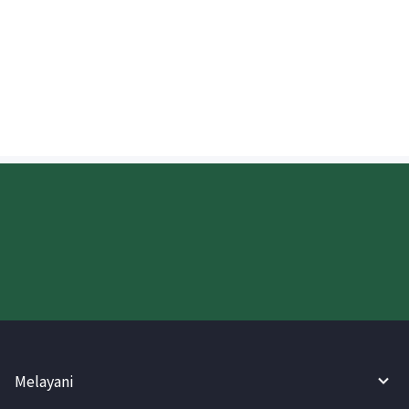
Kapan nilai tukar Rupee Nepal (NPR)
ditetapkan?
Coba WireBarley sekarang!
Melayani