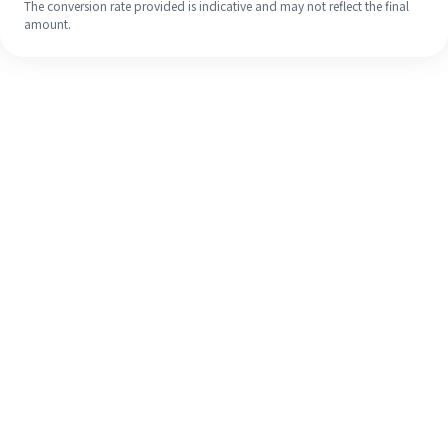
The conversion rate provided is indicative and may not reflect the final
amount.
Meskipun ini baru pertama kalinya,
selesaikan pengiriman uang ke luar
negeri dengan mudah dalam 4
langkah sederhana.