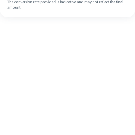
The conversion rate provided is indicative and may not reflect the final
amount.
Meskipun ini baru pertama kalinya,
selesaikan pengiriman uang ke luar
negeri dengan mudah dalam 4
langkah sederhana.