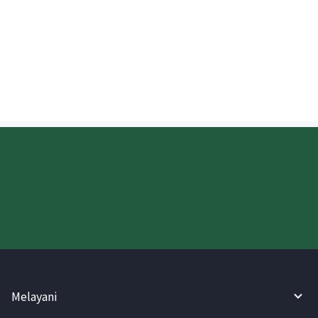
Kapan nilai tukar Rupee Nepal (NPR)
ditetapkan?
Coba WireBarley sekarang!
Melayani