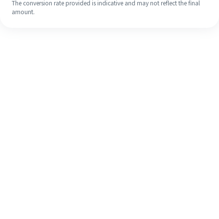
The conversion rate provided is indicative and may not reflect the final
amount.
Meskipun ini baru pertama kalinya,
selesaikan pengiriman uang ke luar
negeri dengan mudah dalam 4
langkah sederhana.