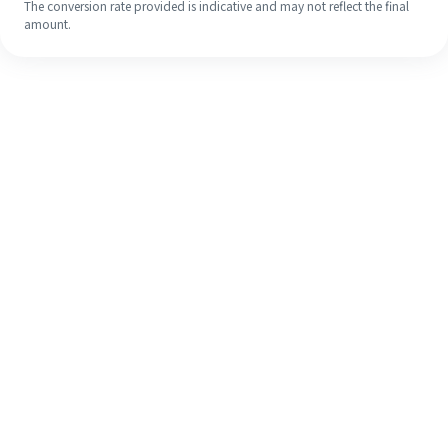
The conversion rate provided is indicative and may not reflect the final
amount.
Meskipun ini baru pertama kalinya,
selesaikan pengiriman uang ke luar
negeri dengan mudah dalam 4
langkah sederhana.