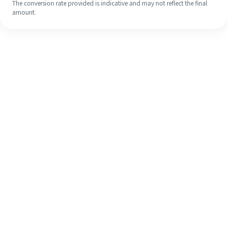
The conversion rate provided is indicative and may not reflect the final
amount.
Meskipun ini baru pertama kalinya,
selesaikan pengiriman uang ke luar
negeri dengan mudah dalam 4
langkah sederhana.