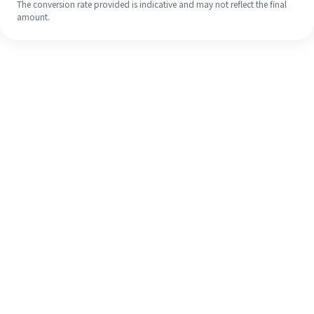
The conversion rate provided is indicative and may not reflect the final
amount.
Meskipun ini baru pertama kalinya,
selesaikan pengiriman uang ke luar
negeri dengan mudah dalam 4
langkah sederhana.