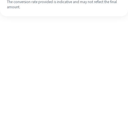
The conversion rate provided is indicative and may not reflect the final
amount.
Meskipun ini baru pertama kalinya,
selesaikan pengiriman uang ke luar
negeri dengan mudah dalam 4
langkah sederhana.