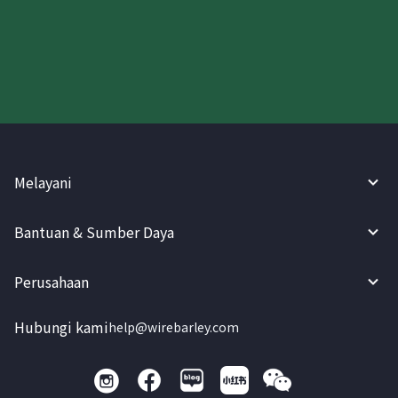
Coba WireBarley sekarang!
Melayani
Bantuan & Sumber Daya
Perusahaan
Hubungi kami
help@wirebarley.com