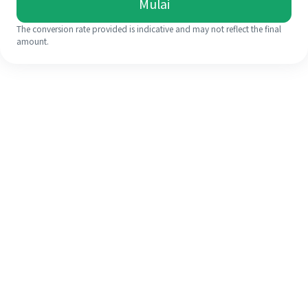
Mulai
The conversion rate provided is indicative and may not reflect the final
amount.
Meskipun ini baru pertama kalinya,
selesaikan pengiriman uang ke luar
negeri dengan mudah dalam 4
langkah sederhana.