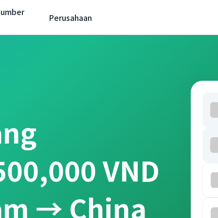
Sumber
Perusahaan
ang
 500,000 VND
am → China