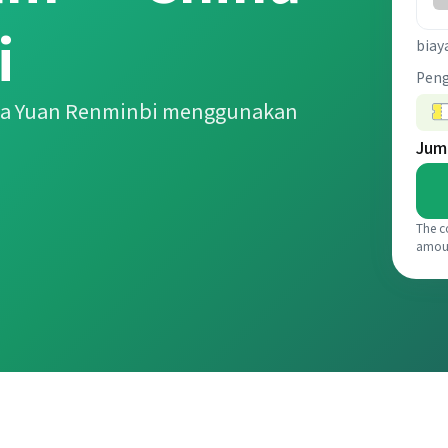
i
biay
Pen
ina Yuan Renminbi menggunakan
Jum
The c
amou