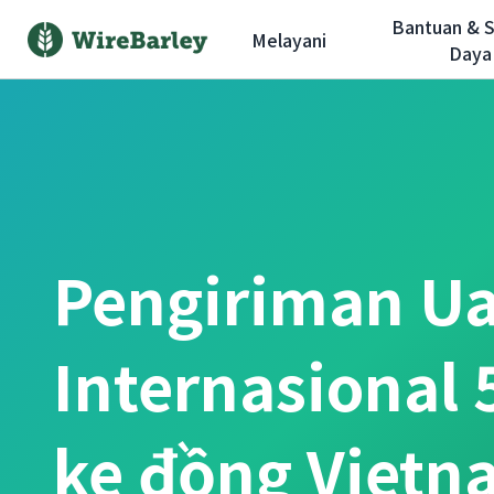
Bantuan & 
Melayani
Daya
Pengiriman U
Internasional
ke đồng Vietn