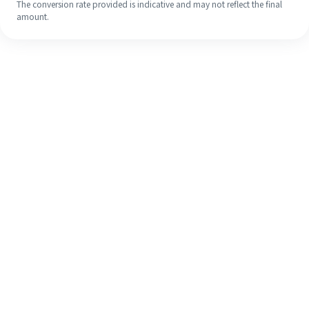
The conversion rate provided is indicative and may not reflect the final
amount.
Meskipun ini baru pertama kalinya,
selesaikan pengiriman uang ke luar
negeri dengan mudah dalam 4
langkah sederhana.