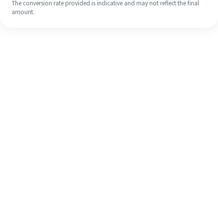
The conversion rate provided is indicative and may not reflect the final
amount.
Meskipun ini baru pertama kalinya,
selesaikan pengiriman uang ke luar
negeri dengan mudah dalam 4
langkah sederhana.