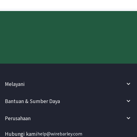
Coba WireBarley sekarang!
Melayani
Bantuan & Sumber Daya
Perusahaan
Hubungi kami
help@wirebarley.com