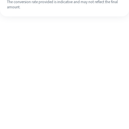
The conversion rate provided is indicative and may not reflect the final
amount.
Meskipun ini baru pertama kalinya,
selesaikan pengiriman uang ke luar
negeri dengan mudah dalam 4
langkah sederhana.