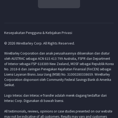
Kesepakatan Pengguna & Kebijakan Privasi
© 2026 WireBarley Corp. All Rights Reserved.
WireBarley Corporation dan anak perusahaannya dilisensikan dan diatur
oleh AUSTRAC sebagai ACN 615 413 799 Australia, FSPR dan Department
of Interior sebagai FSP 618389 New Zealand, MOSF sebagai Republik Korea
No. 2018-8 dan Jaringan Penegakan Kejahatan Finansial (FinCEN) sebagai
Lisensi Layanan Bisnis Jasa Uang (MSB) No. 31000280338659. WireBarley
Corporation disponsori oleh Community Federal Savings Bank di Amerika
Serikat.
Logo Interac dan Interac e-Transfer adalah merek dagang terdaftar dari
Interac Corp. Digunakan di bawah lisensi.
All testimonials, reviews, opinions or case studies presented on our website
may not be indicative of all customers. Results may vary and customers