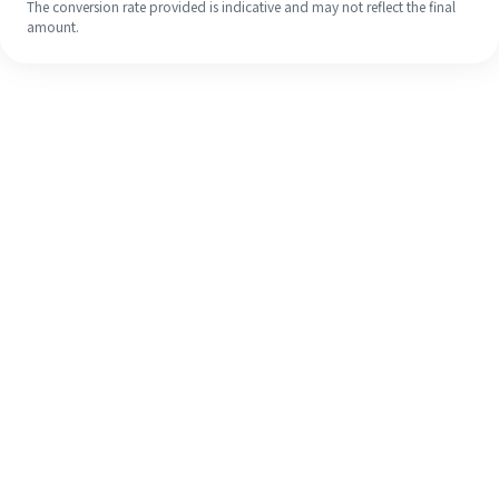
The conversion rate provided is indicative and may not reflect the final
amount.
Meskipun ini baru pertama kalinya,
selesaikan pengiriman uang ke luar
negeri dengan mudah dalam 4
langkah sederhana.