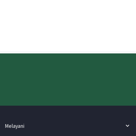
Apa tindakan pencegahan dalam
menulis nama bahasa Inggris penerima
Malaysia?
Coba WireBarley sekarang!
Melayani