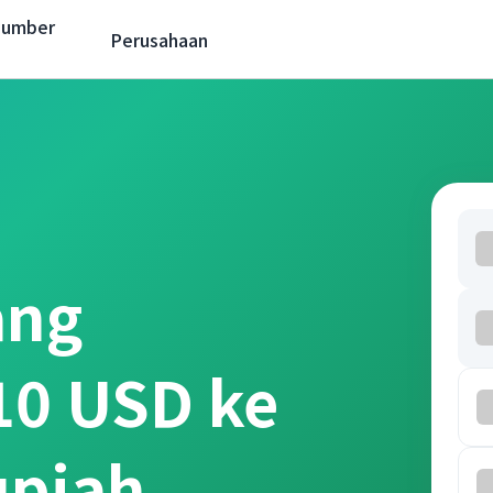
Sumber
Perusahaan
ang
10 USD ke
upiah