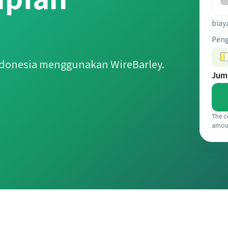
biay
Pen
ndonesia menggunakan WireBarley.
Jum
The c
amou