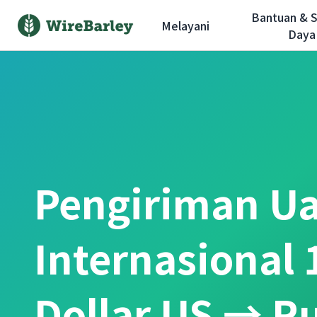
Bantuan & 
Melayani
Daya
Pengiriman U
Internasional 
Dollar US → R