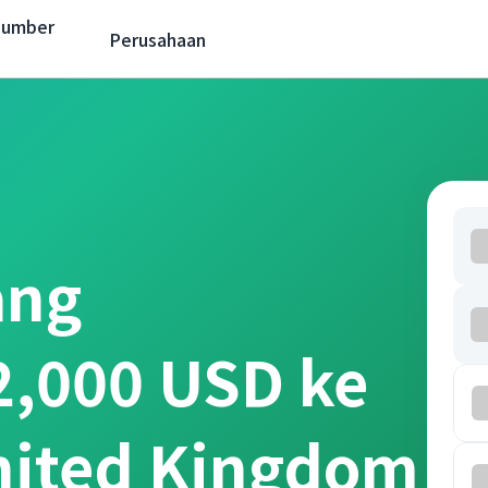
Sumber
Perusahaan
ang
2,000 USD ke
nited Kingdom