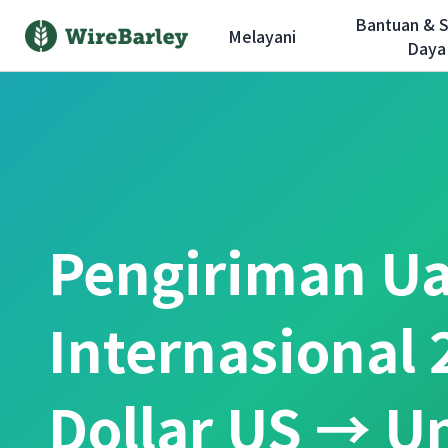
Bantuan & 
Melayani
Daya
Pengiriman U
Internasional 
Dollar US → U