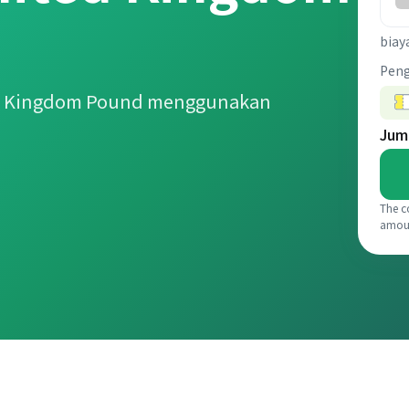
biay
Pen
ed Kingdom Pound menggunakan
Jum
The c
amou