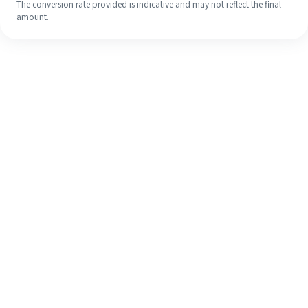
The conversion rate provided is indicative and may not reflect the final
amount.
Meskipun ini baru pertama kalinya,
selesaikan pengiriman uang ke luar
negeri dengan mudah dalam 4
langkah sederhana.