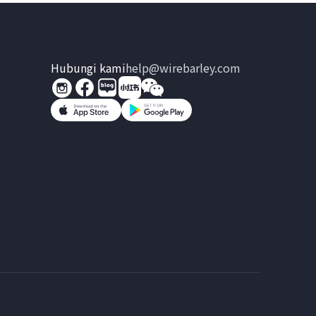
Hubungi kami
help@wirebarley.com