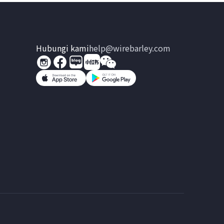
Hubungi kami
help@wirebarley.com