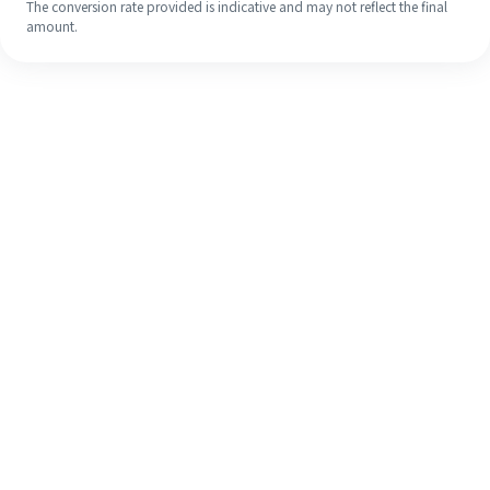
The conversion rate provided is indicative and may not reflect the final
amount.
Meskipun ini baru pertama kalinya,
selesaikan pengiriman uang ke luar
negeri dengan mudah dalam 4
langkah sederhana.