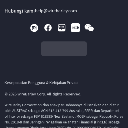
Hubungi kami
help@wirebarley.com
Kesepakatan Pengguna & Kebijakan Privasi
© 2026 WireBarley Corp. All Rights Reserved.
WireBarley Corporation dan anak perusahaannya dilisensikan dan diatur
oleh AUSTRAC sebagai ACN 615 413 799 Australia, FSPR dan Department
of Interior sebagai FSP 618389 New Zealand, MOSF sebagai Republik Korea
No. 2018-8 dan Jaringan Penegakan Kejahatan Finansial (FinCEN) sebagai
Lisensi Layanan Bisnis Jasa Uang (MSB) No. 31000280338659. WireBarley