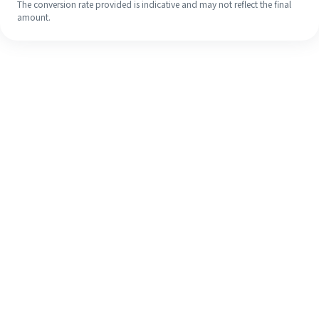
The conversion rate provided is indicative and may not reflect the final
amount.
Meskipun ini baru pertama kalinya,
selesaikan pengiriman uang ke luar
negeri dengan mudah dalam 4
langkah sederhana.