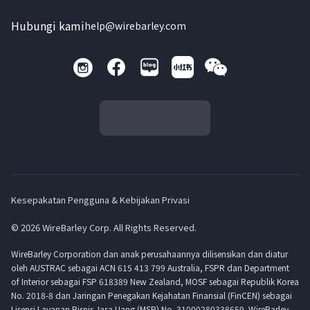
Hubungi kami
help@wirebarley.com
Kesepakatan Pengguna & Kebijakan Privasi
© 2026 WireBarley Corp. All Rights Reserved.
WireBarley Corporation dan anak perusahaannya dilisensikan dan diatur
oleh AUSTRAC sebagai ACN 615 413 799 Australia, FSPR dan Department
of Interior sebagai FSP 618389 New Zealand, MOSF sebagai Republik Korea
No. 2018-8 dan Jaringan Penegakan Kejahatan Finansial (FinCEN) sebagai
Lisensi Layanan Bisnis Jasa Uang (MSB) No. 31000280338659. WireBarley