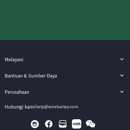
Coba WireBarley sekarang!
Melayani
Bantuan & Sumber Daya
Perusahaan
Hubungi kami
help@wirebarley.com