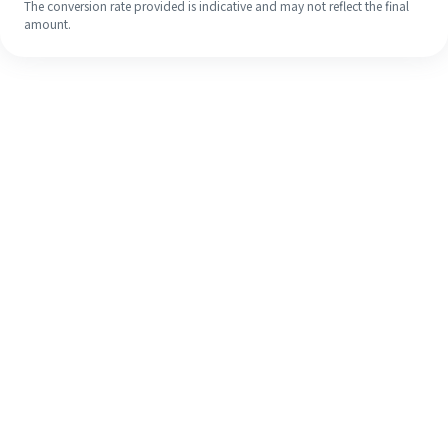
The conversion rate provided is indicative and may not reflect the final
amount.
Meskipun ini baru pertama kalinya,
selesaikan pengiriman uang ke luar
negeri dengan mudah dalam 4
langkah sederhana.