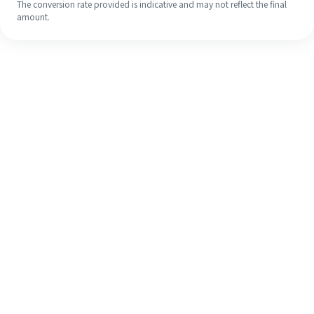
The conversion rate provided is indicative and may not reflect the final
amount.
Meskipun ini baru pertama kalinya,
selesaikan pengiriman uang ke luar
negeri dengan mudah dalam 4
langkah sederhana.