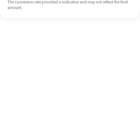
The conversion rate provided is indicative and may not reflect the final
amount.
Meskipun ini baru pertama kalinya,
selesaikan pengiriman uang ke luar
negeri dengan mudah dalam 4
langkah sederhana.