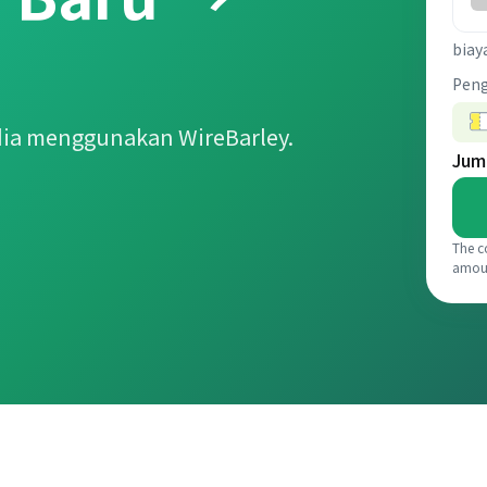
biay
Pen
dia menggunakan WireBarley.
Jum
The c
amou