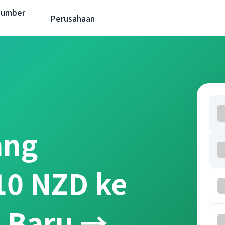
Sumber
Perusahaan
ang
10 NZD ke
a Baru →