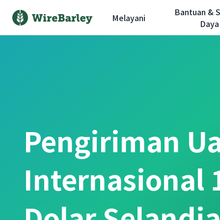
Bantuan & 
Melayani
Daya
Pengiriman U
Internasional 
Dolar Selandi