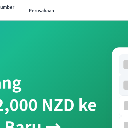
Sumber
Perusahaan
ang
2,000 NZD ke
a Baru →