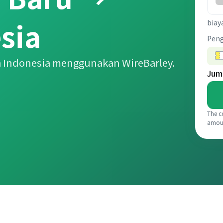
sia
biay
Pen
h Indonesia menggunakan WireBarley.
Jum
The c
amou