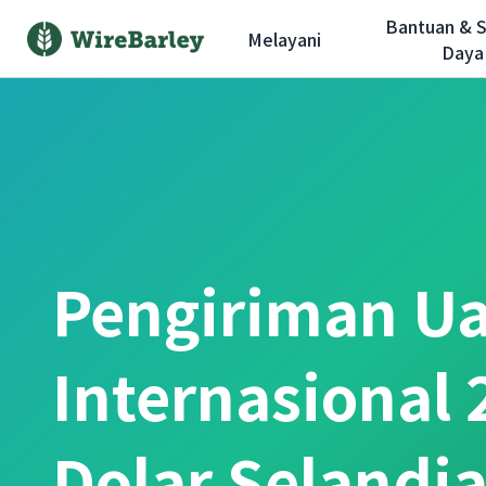
Bantuan & 
Melayani
Daya
Pengiriman U
Internasional 
Dolar Selandi