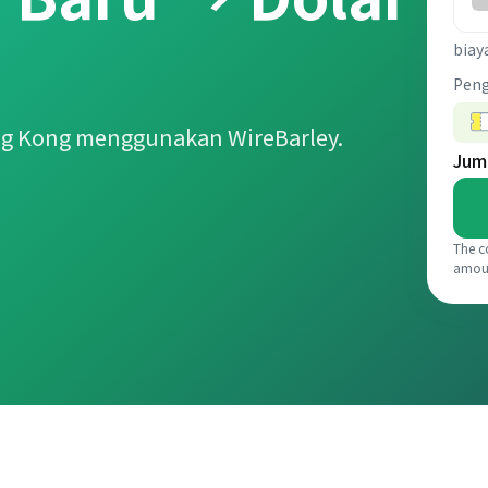
biay
Pen
ng Kong menggunakan WireBarley.
Jum
The c
amou