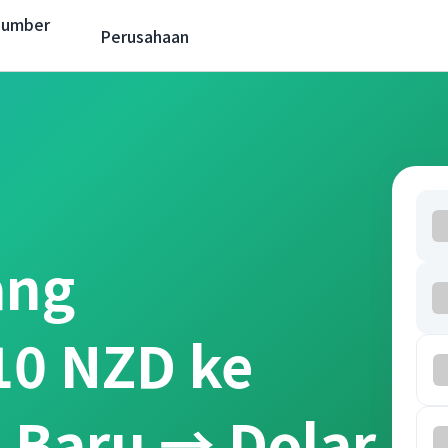
Sumber
Perusahaan
ang
10 NZD ke
a Baru → Dolar