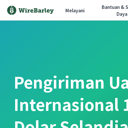
Bantuan & 
Melayani
Daya
Pengiriman U
Internasional 
Dolar Selandi