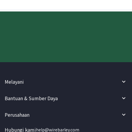
Coba WireBarley sekarang!
Melayani
Bantuan & Sumber Daya
Perusahaan
Hubungi kami
help@wirebarley.com