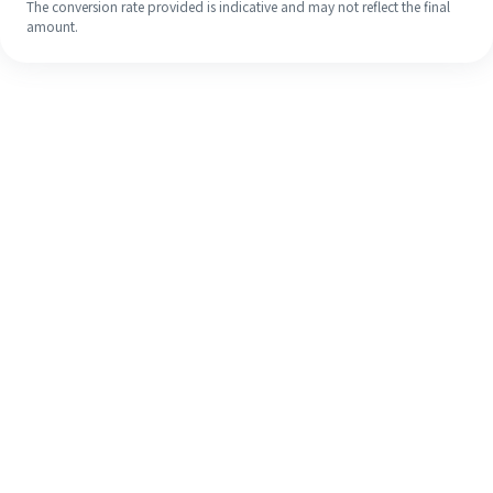
The conversion rate provided is indicative and may not reflect the final
amount.
Meskipun ini baru pertama kalinya,
selesaikan pengiriman uang ke luar
negeri dengan mudah dalam 4
langkah sederhana.