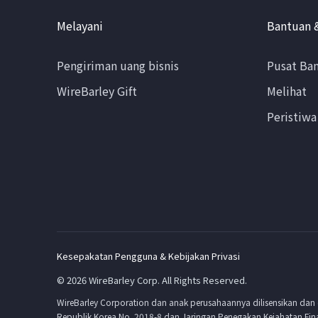
Melayani
Bantuan 
Pengiriman uang bisnis
Pusat Ba
WireBarley Gift
Melihat
Peristiwa
Kesepakatan Pengguna & Kebijakan Privasi
© 2026 WireBarley Corp. All Rights Reserved.
WireBarley Corporation dan anak perusahaannya dilisensikan dan
Republik Korea No. 2018-8 dan Jaringan Penegakan Kejahatan Fina