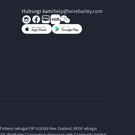
Hubungi kami
help@wirebarley.com
f Interior sebagai FSP 618389 New Zealand, MOSF sebagai
659. WireBarley Corporation disponsori oleh Community Federal