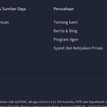
& Sumber Daya
Perusahaan
ntuan
Tentang kami
Berita & Blog
Program Agen
Syarat dan Kebijakan Privasi
 diatur oleh AUSTRAC sebagai ACN 615 413 799 Australia, FSPR dan Department o
nsial (FinCEN) sebagai Lisensi Layanan Bisnis Jasa Uang (MSB) No. 31000280338