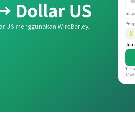
→ Dollar US
biay
Pen
ar US menggunakan WireBarley.
Jum
The c
amou