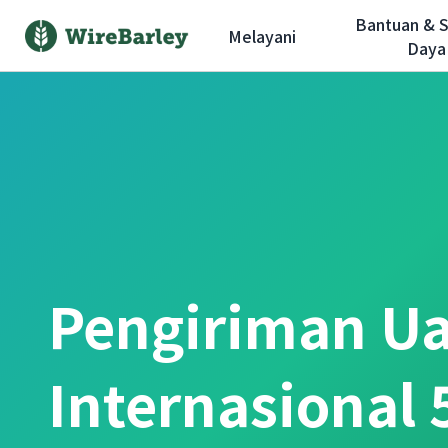
Bantuan & 
Melayani
Daya
Pengiriman U
Internasional