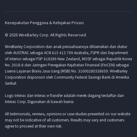
Kesepakatan Pengguna & Kebijakan Privasi
© 2026 WireBarley Corp. All Rights Reserved.
WireBarley Corporation dan anak perusahaannya dilisensikan dan diatur
oleh AUSTRAC sebagai ACN 615 413 799 Australia, FSPR dan Department
of Interior sebagai FSP 618389 New Zealand, MOSF sebagai Republik Korea
No. 2018-8 dan Jaringan Penegakan Kejahatan Finansial (FinCEN) sebagai
Lisensi Layanan Bisnis Jasa Uang (MSB) No. 31000280338659. WireBarley
Corporation disponsori oleh Community Federal Savings Bank di Amerika
Serikat.
Logo Interac dan Interac e-Transfer adalah merek dagang terdaftar dari
Interac Corp. Digunakan di bawah lisensi.
All testimonials, reviews, opinions or case studies presented on our website
may not be indicative of all customers. Results may vary and customers
agree to proceed at their own risk.