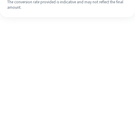
The conversion rate provided is indicative and may not reflect the final
amount.
Meskipun ini baru pertama kalinya,
selesaikan pengiriman uang ke luar
negeri dengan mudah dalam 4
langkah sederhana.