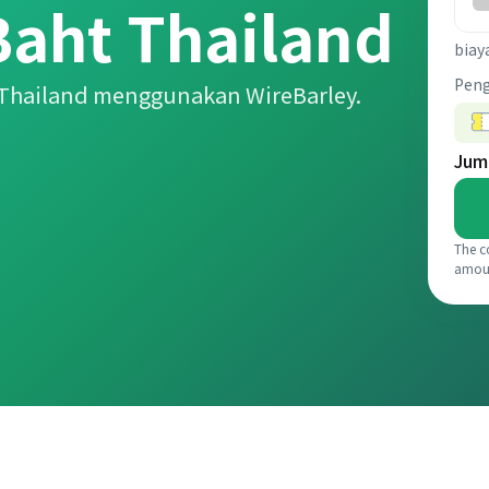
aht Thailand
biay
Pen
 Thailand menggunakan WireBarley.
Jum
The c
amou