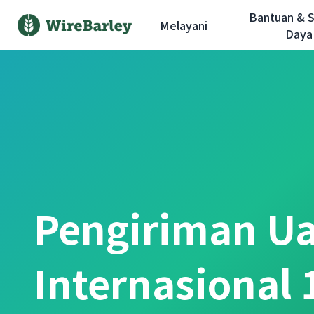
Bantuan & 
Melayani
Daya
Pengiriman U
Internasional