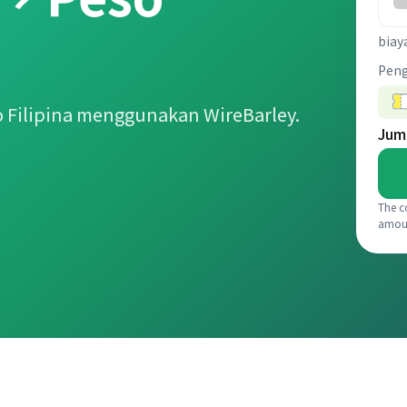
biay
Pen
 Filipina menggunakan WireBarley.
Jum
The c
amou