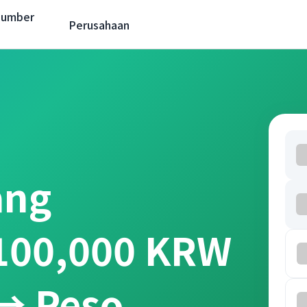
Sumber
Perusahaan
ang
 100,000 KRW
→ Peso