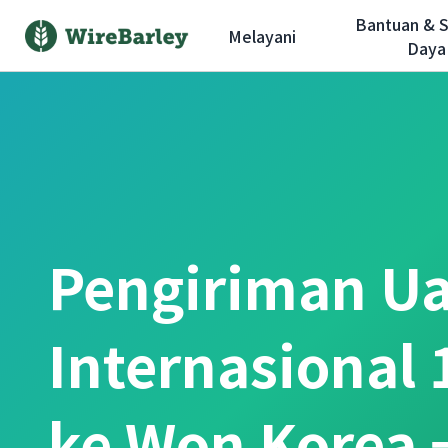
Bantuan & 
Melayani
Daya
Pengiriman U
Internasional
ke Won Korea 