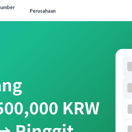
Sumber
Perusahaan
ang
 500,000 KRW
→ Ringgit