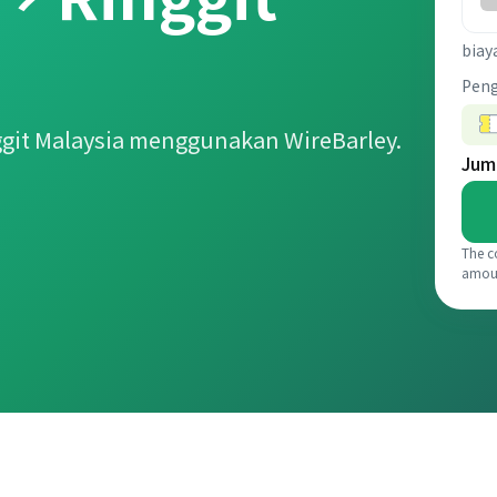
biay
Pen
git Malaysia menggunakan WireBarley.
Jum
The c
amou