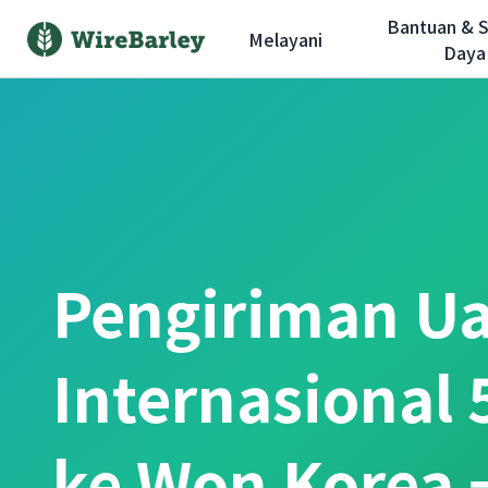
Bantuan & 
Melayani
Daya
Pengiriman U
Internasional
ke Won Korea 