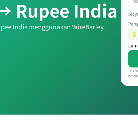
→ Rupee India
biay
Pen
upee India menggunakan WireBarley.
Jum
The c
amou