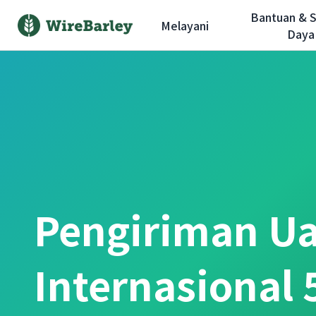
Bantuan & 
Melayani
Daya
Pengiriman U
Internasional