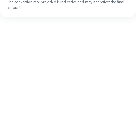
The conversion rate provided is indicative and may not reflect the final
amount.
Meskipun ini baru pertama kalinya,
selesaikan pengiriman uang ke luar
negeri dengan mudah dalam 4
langkah sederhana.