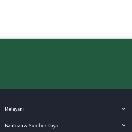
terpisah diperlukan saat menerima
pengiriman uang di Tiongkok?
Coba WireBarley sekarang!
Melayani
Bantuan & Sumber Daya