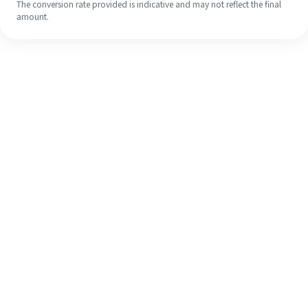
The conversion rate provided is indicative and may not reflect the final
amount.
Meskipun ini baru pertama kalinya,
selesaikan pengiriman uang ke luar
negeri dengan mudah dalam 4
langkah sederhana.