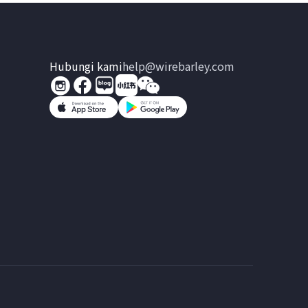
Hubungi kami
help@wirebarley.com