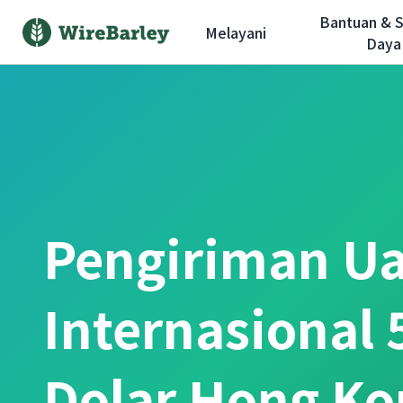
Bantuan & 
Melayani
Daya
Pengiriman U
Internasional
Dolar Hong K