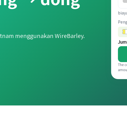
biay
Pen
etnam menggunakan WireBarley.
Jum
The c
amou