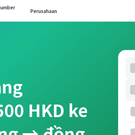
Sumber
Perusahaan
ang
 500 HKD ke
ong → đồng