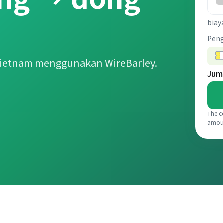
biay
Pen
Vietnam menggunakan WireBarley.
Jum
The c
amou