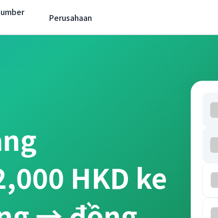
Sumber
Perusahaan
ang
 2,000 HKD ke
ong → đồng