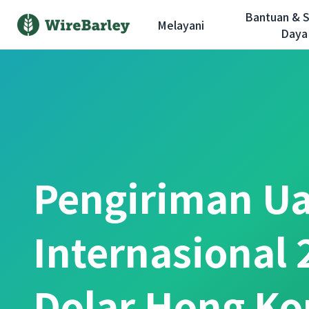
Bantuan & 
Melayani
Daya
Pengiriman U
Internasional
Dolar Hong K