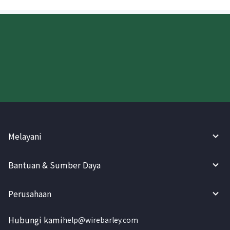
Coba WireBarley sekarang!
Melayani
Bantuan & Sumber Daya
Perusahaan
Hubungi kami
help@wirebarley.com