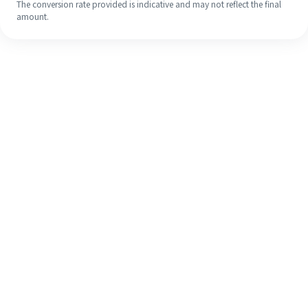
The conversion rate provided is indicative and may not reflect the final
amount.
Meskipun ini baru pertama kalinya,
selesaikan pengiriman uang ke luar
negeri dengan mudah dalam 4
langkah sederhana.