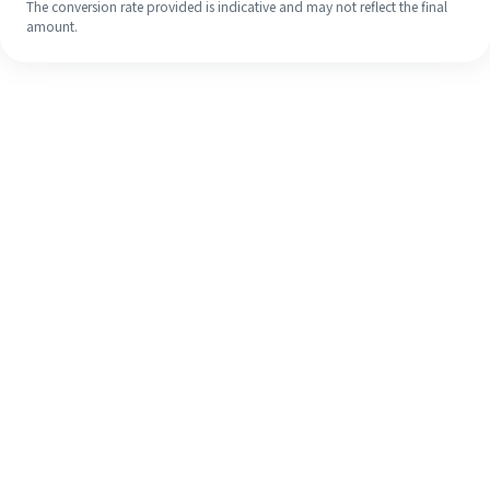
The conversion rate provided is indicative and may not reflect the final
amount.
Meskipun ini baru pertama kalinya,
selesaikan pengiriman uang ke luar
negeri dengan mudah dalam 4
langkah sederhana.