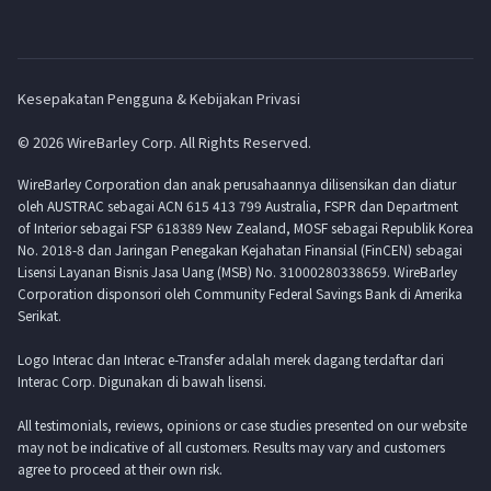
Kesepakatan Pengguna & Kebijakan Privasi
© 2026 WireBarley Corp. All Rights Reserved.
WireBarley Corporation dan anak perusahaannya dilisensikan dan diatur
oleh AUSTRAC sebagai ACN 615 413 799 Australia, FSPR dan Department
of Interior sebagai FSP 618389 New Zealand, MOSF sebagai Republik Korea
No. 2018-8 dan Jaringan Penegakan Kejahatan Finansial (FinCEN) sebagai
Lisensi Layanan Bisnis Jasa Uang (MSB) No. 31000280338659. WireBarley
Corporation disponsori oleh Community Federal Savings Bank di Amerika
Serikat.
Logo Interac dan Interac e-Transfer adalah merek dagang terdaftar dari
Interac Corp. Digunakan di bawah lisensi.
All testimonials, reviews, opinions or case studies presented on our website
may not be indicative of all customers. Results may vary and customers
agree to proceed at their own risk.