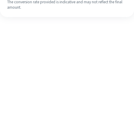
The conversion rate provided is indicative and may not reflect the final
amount.
Meskipun ini baru pertama kalinya,
selesaikan pengiriman uang ke luar
negeri dengan mudah dalam 4
langkah sederhana.